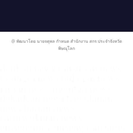
@ พัฒนาโดย นายจตุพล กำหนด สำนักงาน สกร.ประจำจังหวัด
พิษณุโลก
detikan news
musiman news
tahunan news
bulanan news
jaman news
menitan news
dekadean news
triwulanan
news
harian news
caturwulanan news
ginsengtoto
ginseng toto
situs