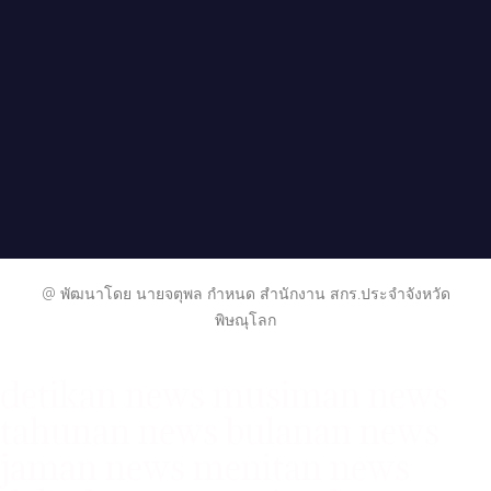
@ พัฒนาโดย นายจตุพล กำหนด สำนักงาน สกร.ประจำจังหวัด
พิษณุโลก
detikan news
musiman news
tahunan news
bulanan news
jaman news
menitan news