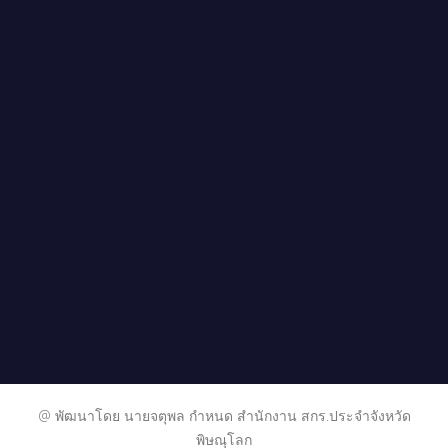
@ พัฒนาโดย นายจตุพล กำหนด สำนักงาน สกร.ประจำจังหวัด
พิษณุโลก