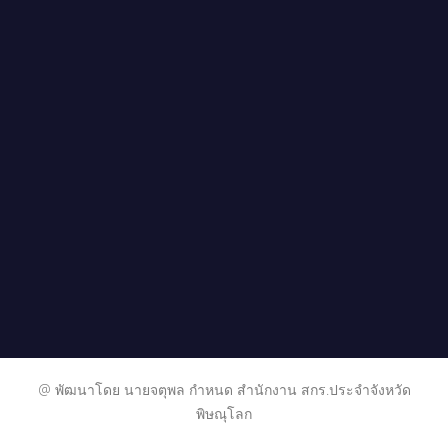
@ พัฒนาโดย นายจตุพล กำหนด สำนักงาน สกร.ประจำจังหวัด
พิษณุโลก