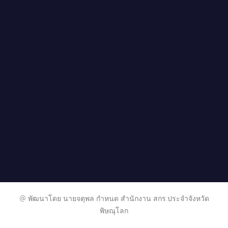
@ พัฒนาโดย นายจตุพล กำหนด สำนักงาน สกร.ประจำจังหวัด
พิษณุโลก