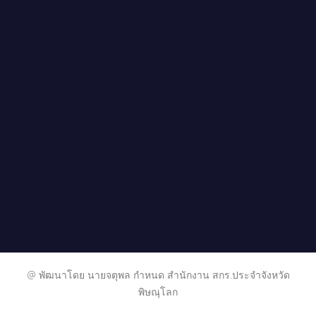
@ พัฒนาโดย นายจตุพล กำหนด สำนักงาน สกร.ประจำจังหวัด
พิษณุโลก